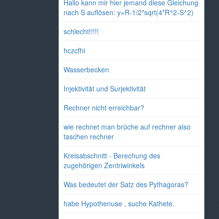
Hallo kann mir hier jemand diese Gleichung
nach S auflösen: y=R-1/2*sqrt(4*R^2-S^2)
schlecht!!!!!
hczcfhi
Wasserbecken
Injektivität und Surjektivität
Rechner nicht erreichbar?
wie rechnet man brüche auf rechner also
taschen rechner
Kreisabschnitt - Berechung des
zugehörigen Zentriwinkels
Was bedeutet der Satz des Pythagoras?
habe Hypothenuse , suche Kathete.