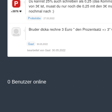
Du kannst 25% auch schreiben als 0,25 (das Komma
von 3€ ist, musst du nur noch die 0,25 mit den 3€ m
nochmal nach :)
+3976
Probolobo
27.05.2022
Bruder dicka rechne 3 Euro * den Prozentsatz => 3* 
Gast
30.05.2022
bearbeitet von Gast
30.05.2022
0 Benutzer online