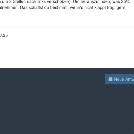
 um 2 Stellen nach links verschoben). Um herauszufinden, was 25%
alnehmen. Das schaffst du bestimmt, wenn's nicht klappt frag' gern
0.25
Neue Antwo