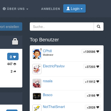
Login
ÜBER UNS
ANMELDEN
rt erstellen
Top Benutzer
CPhill
+130586
Moderator
0
447
ElectricPavlov
+37203
2
rosala
+11912
Bosco
+3166
NotThatSmart
+2028