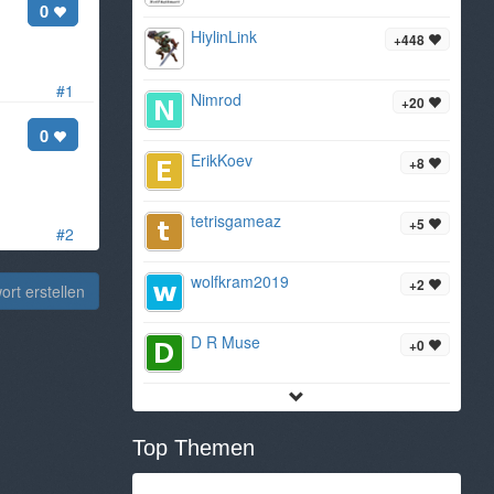
0
HiylinLink
+448
#1
Nimrod
+20
0
ErikKoev
+8
tetrisgameaz
+5
#2
wolfkram2019
+2
rt erstellen
D R Muse
+0
Top Themen