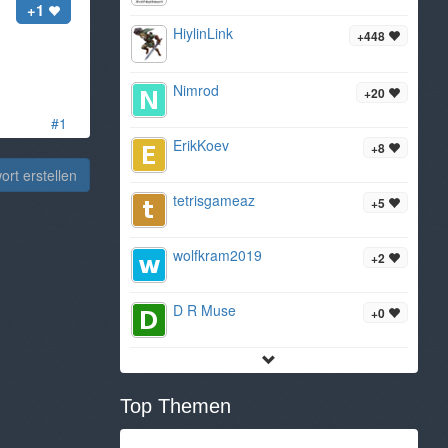
+1
HiylinLink
+448
Nimrod
+20
#1
ErikKoev
+8
rt erstellen
tetrisgameaz
+5
wolfkram2019
+2
D R Muse
+0
Top Themen