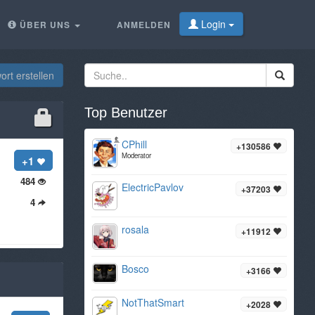
Login
ÜBER UNS
ANMELDEN
rt erstellen
Top Benutzer
CPhill
+130586
Moderator
+1
484
ElectricPavlov
+37203
4
rosala
+11912
Bosco
+3166
NotThatSmart
+2028