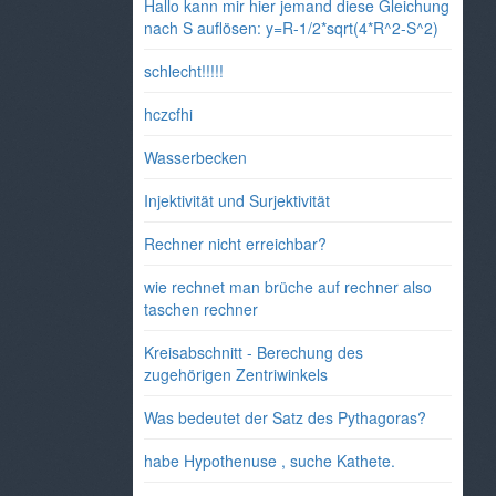
Hallo kann mir hier jemand diese Gleichung
nach S auflösen: y=R-1/2*sqrt(4*R^2-S^2)
schlecht!!!!!
hczcfhi
Wasserbecken
Injektivität und Surjektivität
Rechner nicht erreichbar?
wie rechnet man brüche auf rechner also
taschen rechner
Kreisabschnitt - Berechung des
zugehörigen Zentriwinkels
Was bedeutet der Satz des Pythagoras?
habe Hypothenuse , suche Kathete.