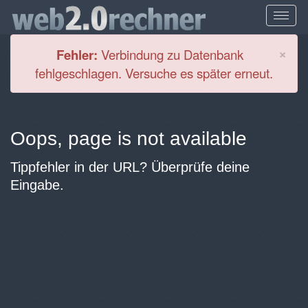
Cl
×
Fehler:
Verbindung zu Datenbank
fehlgeschlagen. Versuche es später erneut.
Oops, page is not available
Tippfehler in der URL? Überprüfe deine
Eingabe.