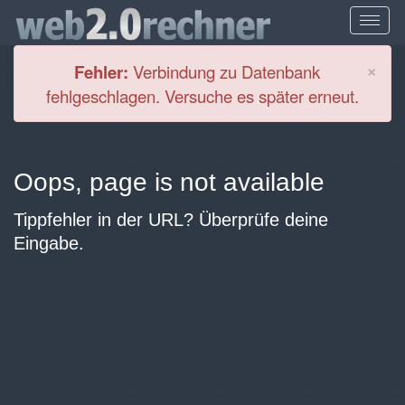
Cl
×
Fehler:
Verbindung zu Datenbank
fehlgeschlagen. Versuche es später erneut.
Oops, page is not available
Tippfehler in der URL? Überprüfe deine
Eingabe.