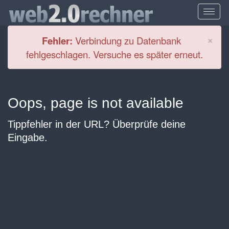
Cl
×
Fehler:
Verbindung zu Datenbank
fehlgeschlagen. Versuche es später erneut.
Oops, page is not available
Tippfehler in der URL? Überprüfe deine
Eingabe.