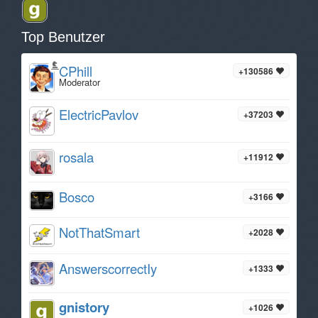
Top Benutzer
CPhill
+130586
Moderator
ElectricPavlov
+37203
rosala
+11912
Bosco
+3166
NotThatSmart
+2028
AnswerscorrectIy
+1333
gnistory
+1026