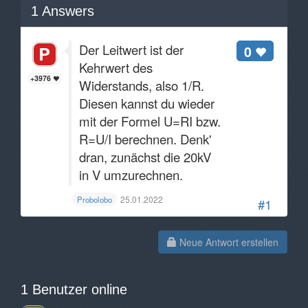
1
Answers
Der Leitwert ist der
0
Kehrwert des
+3976
Widerstands, also 1/R.
Diesen kannst du wieder
mit der Formel U=RI bzw.
R=U/I berechnen. Denk'
dran, zunächst die 20kV
in V umzurechnen.
25.01.2022
Probolobo
#1
Neue Antwort erstellen
1 Benutzer online