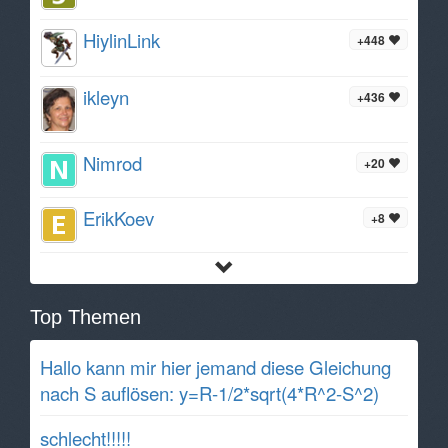
HiylinLink
+448
ikleyn
+436
Nimrod
+20
ErikKoev
+8
Top Themen
Hallo kann mir hier jemand diese Gleichung
nach S auflösen: y=R-1/2*sqrt(4*R^2-S^2)
schlecht!!!!!