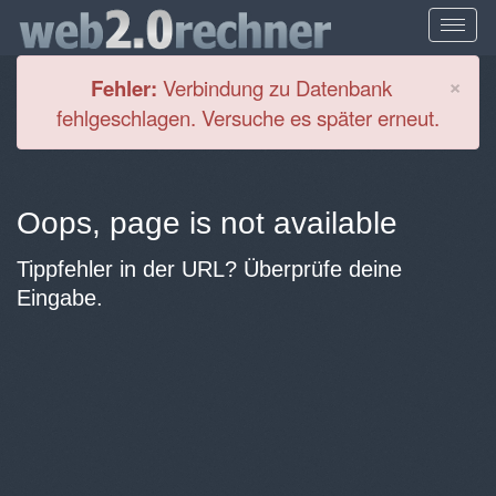
Cl
×
Fehler:
Verbindung zu Datenbank
fehlgeschlagen. Versuche es später erneut.
Oops, page is not available
Tippfehler in der URL? Überprüfe deine
Eingabe.