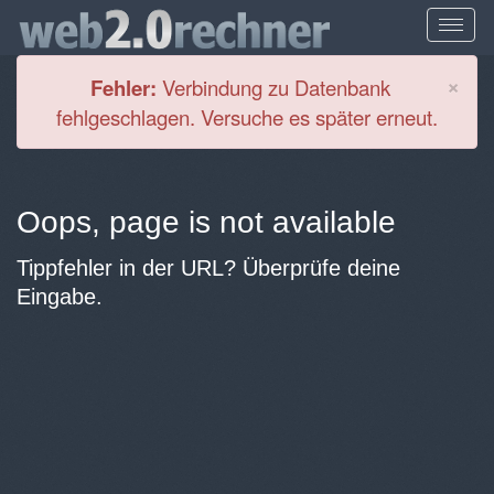
Cl
×
Fehler:
Verbindung zu Datenbank
fehlgeschlagen. Versuche es später erneut.
Oops, page is not available
Tippfehler in der URL? Überprüfe deine
Eingabe.