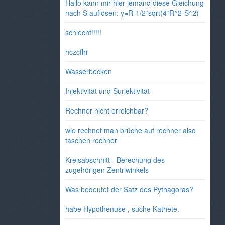
Hallo kann mir hier jemand diese Gleichung
nach S auflösen: y=R-1/2*sqrt(4*R^2-S^2)
schlecht!!!!!
hczcfhi
Wasserbecken
Injektivität und Surjektivität
Rechner nicht erreichbar?
wie rechnet man brüche auf rechner also
taschen rechner
Kreisabschnitt - Berechung des
zugehörigen Zentriwinkels
Was bedeutet der Satz des Pythagoras?
habe Hypothenuse , suche Kathete.