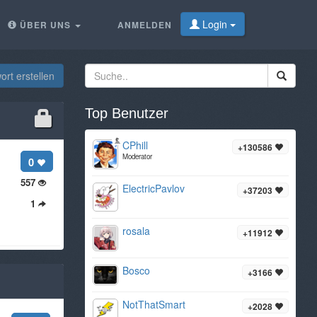
Login
ÜBER UNS
ANMELDEN
rt erstellen
Top Benutzer
CPhill
+130586
Moderator
0
557
ElectricPavlov
+37203
1
rosala
+11912
Bosco
+3166
NotThatSmart
+2028