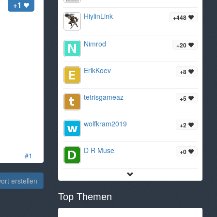
+1
HiylinLink
+448
Nimrod
+20
ErikKoev
+8
tetrisgameaz
+5
wolfkram2019
+2
D R Muse
+0
#1
rt erstellen
Top Themen