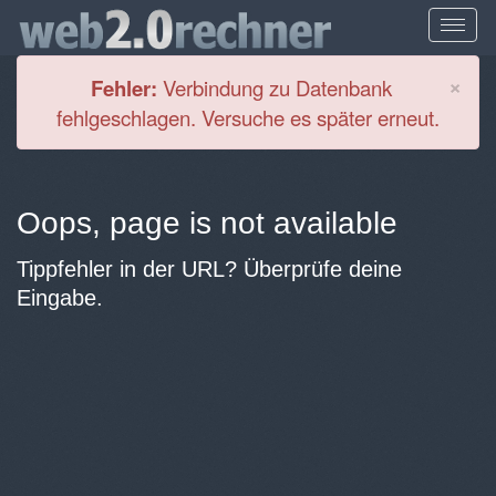
Cl
×
Fehler:
Verbindung zu Datenbank
fehlgeschlagen. Versuche es später erneut.
Oops, page is not available
Tippfehler in der URL? Überprüfe deine
Eingabe.