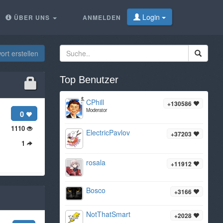
Login
ÜBER UNS
ANMELDEN
rt erstellen
Top Benutzer
CPhill
+130586
Moderator
0
1110
ElectricPavlov
+37203
1
rosala
+11912
Bosco
+3166
NotThatSmart
+2028