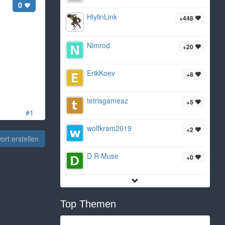
0
HiylinLink
+448
Nimrod
+20
ErikKoev
+8
tetrisgameaz
+5
#1
wolfkram2019
+2
rt erstellen
D R Muse
+0
Top Themen