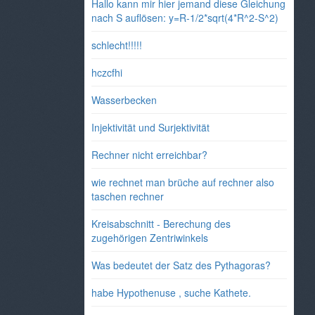
Hallo kann mir hier jemand diese Gleichung
nach S auflösen: y=R-1/2*sqrt(4*R^2-S^2)
schlecht!!!!!
hczcfhi
Wasserbecken
Injektivität und Surjektivität
Rechner nicht erreichbar?
wie rechnet man brüche auf rechner also
taschen rechner
Kreisabschnitt - Berechung des
zugehörigen Zentriwinkels
Was bedeutet der Satz des Pythagoras?
habe Hypothenuse , suche Kathete.