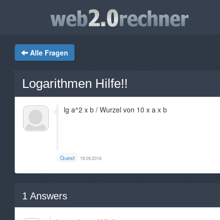
Alle Fragen
Logarithmen Hilfe!!
lg a^2 x b / Wurzel von 10 x a x b
Guest
18.09.2016
1
Answers