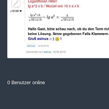
Logarithmen Hilfe!!
lg a^2 x b / Wurzel von 10 x a x b
+15140
Hallo Gast, bitte schau nach, ob du den Term rich
keine Lösung. Setze gegebenen Falls Klammern.
Gruß asinus :- )
!
asinus
18.09.2016
bearbeitet von
asinus
18.09.2016
0 Benutzer online