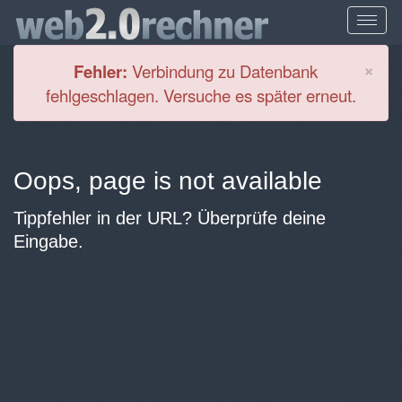
Cl
×
Fehler:
Verbindung zu Datenbank
fehlgeschlagen. Versuche es später erneut.
Oops, page is not available
Tippfehler in der URL? Überprüfe deine
Eingabe.