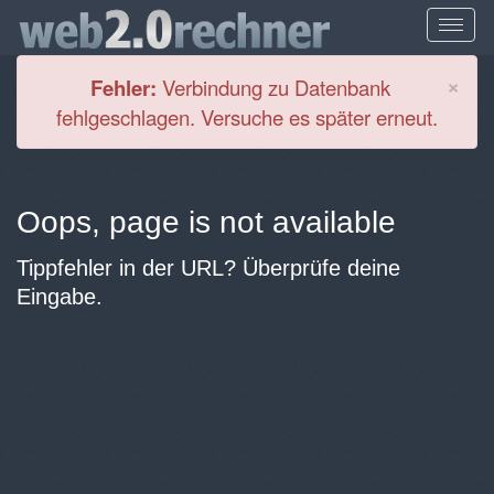
Cl
×
Fehler:
Verbindung zu Datenbank
fehlgeschlagen. Versuche es später erneut.
Oops, page is not available
Tippfehler in der URL? Überprüfe deine
Eingabe.