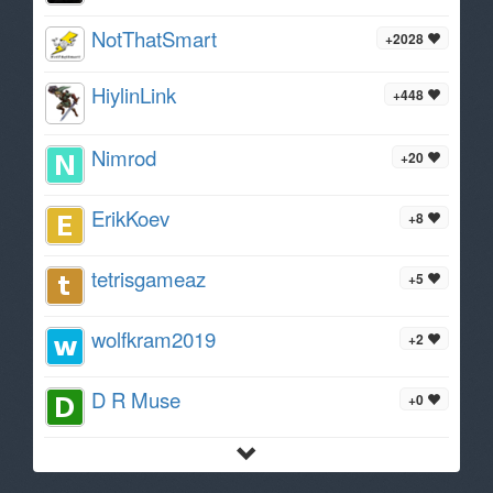
NotThatSmart
+2028
HiylinLink
+448
Nimrod
+20
ErikKoev
+8
tetrisgameaz
+5
wolfkram2019
+2
D R Muse
+0