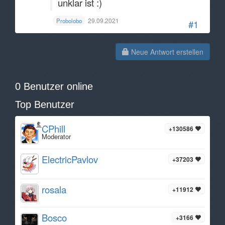
unklar ist :)
29.09.2021
Probolobo
#1
Neue Antwort erstellen
0 Benutzer online
Top Benutzer
CPhill
+130586
Moderator
ElectricPavlov
+37203
rosala
+11912
Bosco
+3166