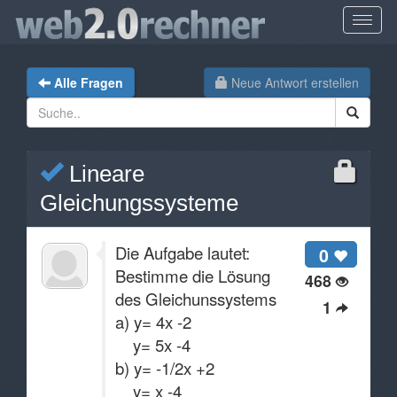
Alle Fragen
Neue Antwort erstellen
Lineare
Gleichungssysteme
Die Aufgabe lautet:
0
Bestimme die Lösung
468
des Gleichunssystems
1
a) y= 4x -2
y= 5x -4
b) y= -1/2x +2
y= x -4