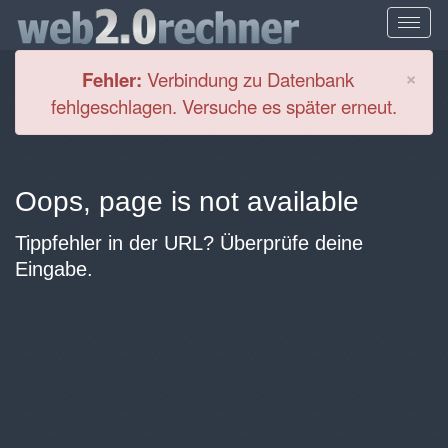
Cl
×
Fehler:
Verbindung zu Datenbank
fehlgeschlagen. Versuche es später erneut.
Oops, page is not available
Tippfehler in der URL? Überprüfe deine
Eingabe.