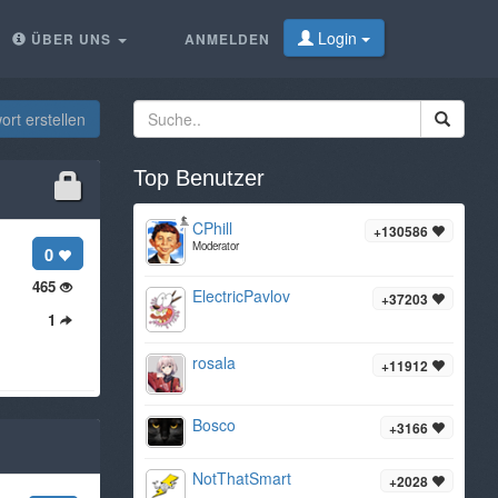
Login
ÜBER UNS
ANMELDEN
rt erstellen
Top Benutzer
CPhill
+130586
Moderator
0
465
ElectricPavlov
+37203
1
rosala
+11912
Bosco
+3166
NotThatSmart
+2028