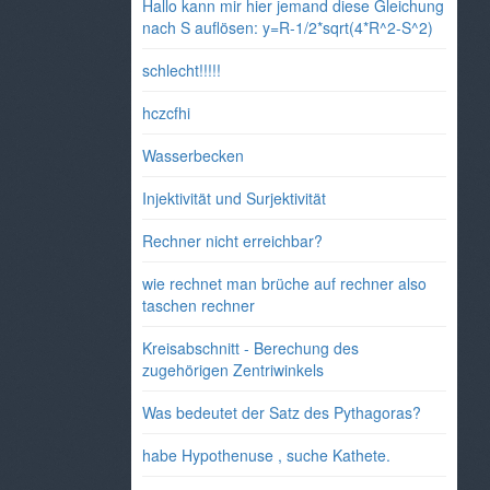
Hallo kann mir hier jemand diese Gleichung
nach S auflösen: y=R-1/2*sqrt(4*R^2-S^2)
schlecht!!!!!
hczcfhi
Wasserbecken
Injektivität und Surjektivität
Rechner nicht erreichbar?
wie rechnet man brüche auf rechner also
taschen rechner
Kreisabschnitt - Berechung des
zugehörigen Zentriwinkels
Was bedeutet der Satz des Pythagoras?
habe Hypothenuse , suche Kathete.