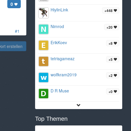
0
HiylinLink
+448
Nimrod
+20
#1
ErikKoev
+8
rt erstellen
tetrisgameaz
+5
wolfkram2019
+2
D R Muse
+0
Top Themen