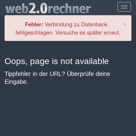
Cl
×
Fehler:
Verbindung zu Datenbank
fehlgeschlagen. Versuche es später erneut.
Oops, page is not available
Tippfehler in der URL? Überprüfe deine
Eingabe.