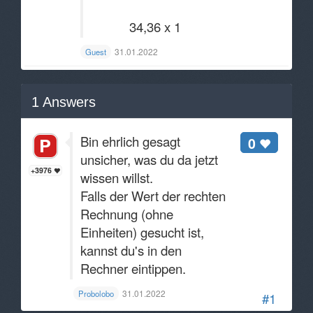
34,36 x 1
31.01.2022
Guest
1
Answers
Bin ehrlich gesagt
0
unsicher, was du da jetzt
+3976
wissen willst.
Falls der Wert der rechten
Rechnung (ohne
Einheiten) gesucht ist,
kannst du's in den
Rechner eintippen.
31.01.2022
Probolobo
#1