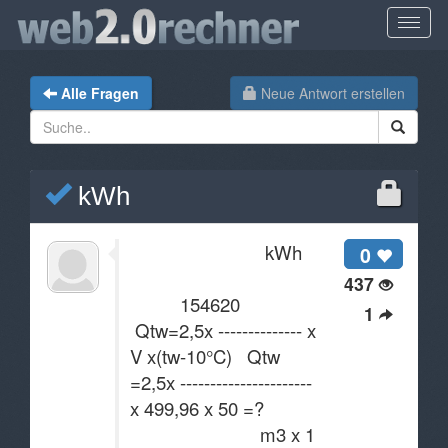
Alle Fragen
Neue Antwort erstellen
kWh
kWh
0
437
154620
1
Qtw=2,5x -------------- x
V x(tw-10°C) Qtw
=2,5x ----------------------
x 499,96 x 50 =?
m3 x 1