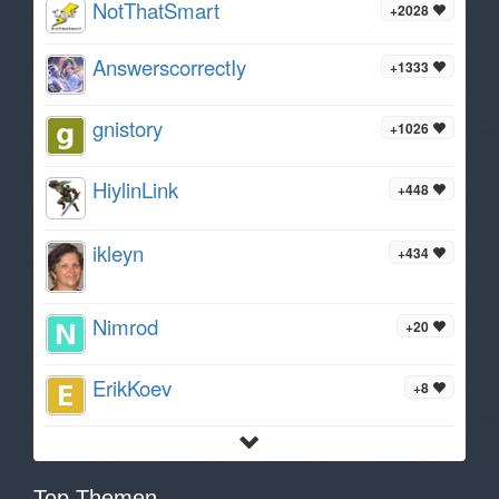
NotThatSmart
+2028
AnswerscorrectIy
+1333
gnistory
+1026
HiylinLink
+448
ikleyn
+434
Nimrod
+20
ErikKoev
+8
Top Themen