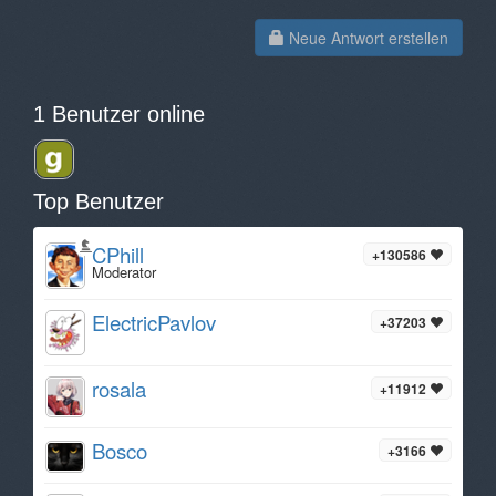
Neue Antwort erstellen
1 Benutzer online
Top Benutzer
CPhill
+130586
Moderator
ElectricPavlov
+37203
rosala
+11912
Bosco
+3166