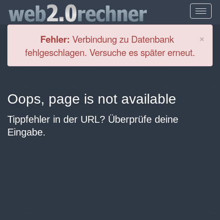
Cl
×
Fehler:
Verbindung zu Datenbank
fehlgeschlagen. Versuche es später erneut.
Oops, page is not available
Tippfehler in der URL? Überprüfe deine
Eingabe.