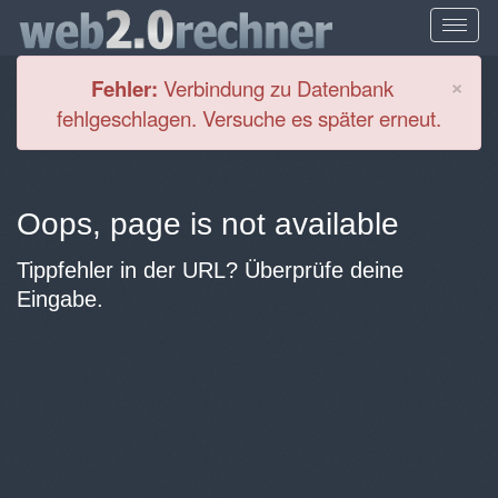
Cl
×
Fehler:
Verbindung zu Datenbank
fehlgeschlagen. Versuche es später erneut.
Oops, page is not available
Tippfehler in der URL? Überprüfe deine
Eingabe.