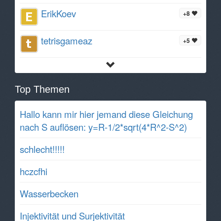
ErikKoev
+8
tetrisgameaz
+5
Top Themen
Hallo kann mir hier jemand diese Gleichung
nach S auflösen: y=R-1/2*sqrt(4*R^2-S^2)
schlecht!!!!!
hczcfhi
Wasserbecken
Injektivität und Surjektivität