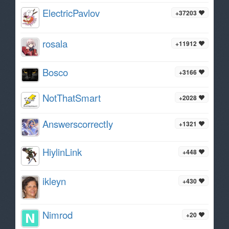
ElectricPavlov
+37203
rosala
+11912
Bosco
+3166
NotThatSmart
+2028
AnswerscorrectIy
+1321
HiylinLink
+448
ikleyn
+430
Nimrod
+20