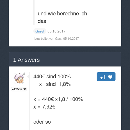
und wie berechne ich
das
05.10.2017
Guest
bearbeitet von Gast
05.10.2017
1
Answers
440€ sind 100%
+1
x sind 1,8%
+12532
x = 440€ x1,8 / 100%
x = 7,92€
oder so