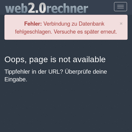
Cl
×
Fehler:
Verbindung zu Datenbank
fehlgeschlagen. Versuche es später erneut.
Oops, page is not available
Tippfehler in der URL? Überprüfe deine
Eingabe.