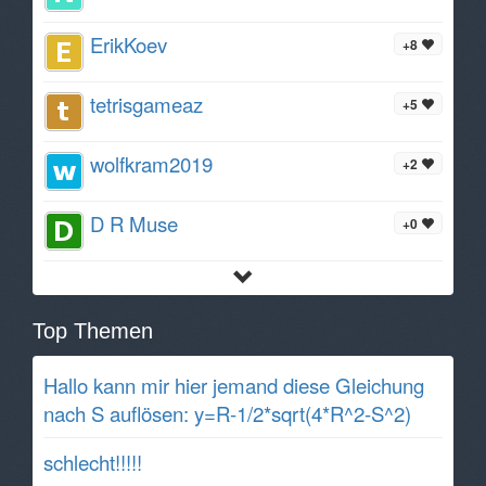
ErikKoev
+8
tetrisgameaz
+5
wolfkram2019
+2
D R Muse
+0
Top Themen
Hallo kann mir hier jemand diese Gleichung
nach S auflösen: y=R-1/2*sqrt(4*R^2-S^2)
schlecht!!!!!