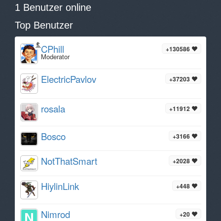
1 Benutzer online
Top Benutzer
CPhill
+130586
Moderator
ElectricPavlov
+37203
rosala
+11912
Bosco
+3166
NotThatSmart
+2028
HiylinLink
+448
Nimrod
+20