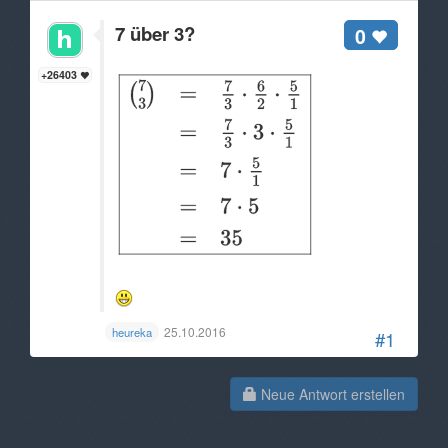
7 über 3?
0
+26403
25.10.2016
heureka
#1
Neue Antwort erstellen