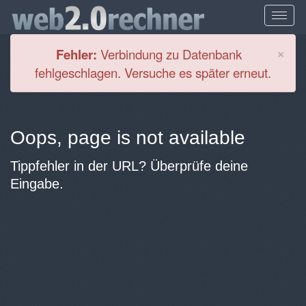
Cl
×
Fehler:
Verbindung zu Datenbank
fehlgeschlagen. Versuche es später erneut.
Oops, page is not available
Tippfehler in der URL? Überprüfe deine
Eingabe.