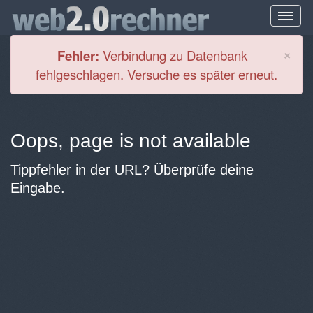
Cl
×
Fehler:
Verbindung zu Datenbank
fehlgeschlagen. Versuche es später erneut.
Oops, page is not available
Tippfehler in der URL? Überprüfe deine
Eingabe.