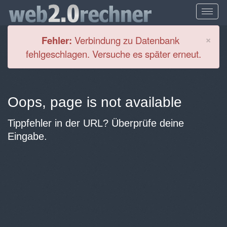
Cl
×
Fehler:
Verbindung zu Datenbank
fehlgeschlagen. Versuche es später erneut.
Oops, page is not available
Tippfehler in der URL? Überprüfe deine
Eingabe.