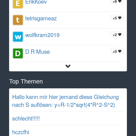
ErikKoev
+8
tetrisgameaz
+5
wolfkram2019
+2
D R Muse
+0
Top Themen
Hallo kann mir hier jemand diese Gleichung
nach S auflösen: y=R-1/2*sqrt(4*R^2-S^2)
schlecht!!!!!
hczcfhi