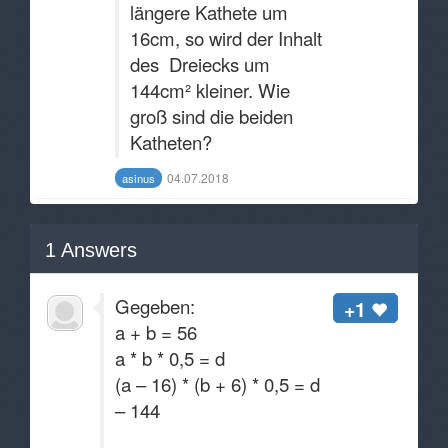
längere Kathete um
16cm, so wird der Inhalt
des Dreiecks um
144cm² kleiner. Wie
groß sind die beiden
Katheten?
04.07.2018
asinus
1
Answers
Gegeben:
+1
a + b = 56
a * b * 0,5 = d
(a – 16) * (b + 6) * 0,5 = d
– 144