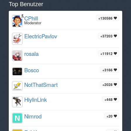
Top Benutzer
CPhill
+130586
Moderator
ElectricPavlov
+37203
rosala
+11912
Bosco
+3166
NotThatSmart
+2028
HiylinLink
+448
Nimrod
+20