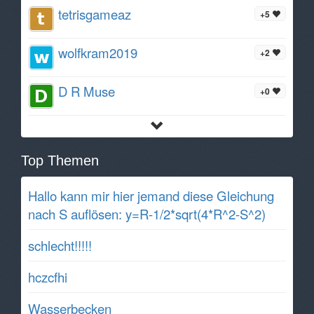
tetrisgameaz
+5
wolfkram2019
+2
D R Muse
+0
Top Themen
Hallo kann mir hier jemand diese Gleichung
nach S auflösen: y=R-1/2*sqrt(4*R^2-S^2)
schlecht!!!!!
hczcfhi
Wasserbecken