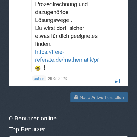
Prozentrechnung und
dazugehörige
Lösungswege .
Du wirst dort sicher
etwas für dich geeignetes
finden.
https://freie-
referate.de/mathematik/prozentrechnung
!
29.05.2023
asinus
#1
Neue Antwort erstellen
0 Benutzer online
Top Benutzer