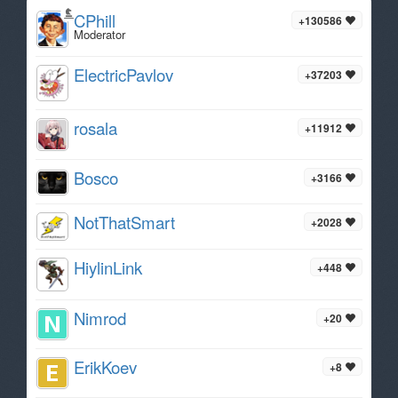
CPhill
+130586
Moderator
ElectricPavlov
+37203
rosala
+11912
Bosco
+3166
NotThatSmart
+2028
HiylinLink
+448
Nimrod
+20
ErikKoev
+8