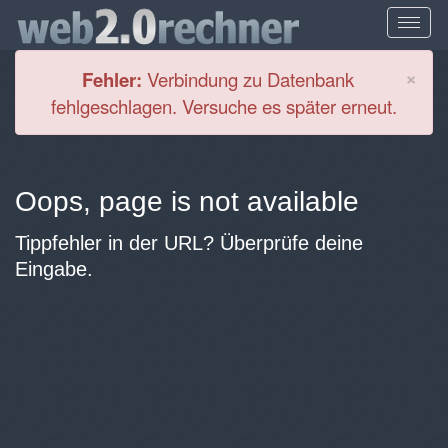
Cl
×
Fehler:
Verbindung zu Datenbank
fehlgeschlagen. Versuche es später erneut.
Oops, page is not available
Tippfehler in der URL? Überprüfe deine
Eingabe.