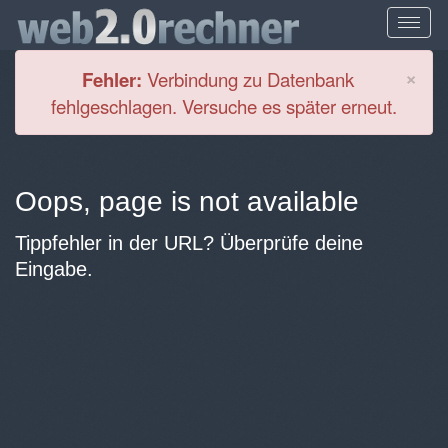
Cl
×
Fehler:
Verbindung zu Datenbank
fehlgeschlagen. Versuche es später erneut.
Oops, page is not available
Tippfehler in der URL? Überprüfe deine
Eingabe.