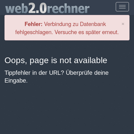
Cl
×
Fehler:
Verbindung zu Datenbank
fehlgeschlagen. Versuche es später erneut.
Oops, page is not available
Tippfehler in der URL? Überprüfe deine
Eingabe.