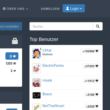
Login
ÜBER UNS
ANMELDEN
rt erstellen
Top Benutzer
CPhill
+130586
Moderator
0
1203
ElectricPavlov
+37203
3
rosala
+11912
Bosco
+3166
NotThatSmart
+2028