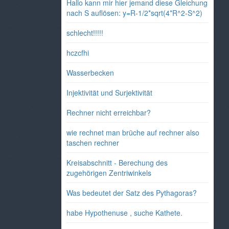
Hallo kann mir hier jemand diese Gleichung
nach S auflösen: y=R-1/2*sqrt(4*R^2-S^2)
schlecht!!!!!
hczcfhi
Wasserbecken
Injektivität und Surjektivität
Rechner nicht erreichbar?
wie rechnet man brüche auf rechner also
taschen rechner
Kreisabschnitt - Berechung des
zugehörigen Zentriwinkels
Was bedeutet der Satz des Pythagoras?
habe Hypothenuse , suche Kathete.