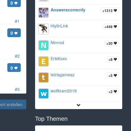
0
AnswerscorrectIy
+1313
#1
HiylinLink
+448
0
Nimrod
+20
#2
ErikKoev
+8
0
tetrisgameaz
+5
#3
wolfkram2019
+2
rt erstellen
Top Themen