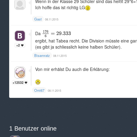
Wenn in der Klasse 29 Schüler sind das heißt 29*6=
Ich hoffe das ist richtig LG
Gast
08.11.2015
Da
ergibt, hat Tabea recht. Die Division müsste eine g
+2
(es gibt ja schliesslich keine halben Schüler).
Bisamratz
08.11.2015
Von mir erhälst Du auch die Erklärung:
+12532
Omi67
08.11.2015
1 Benutzer online