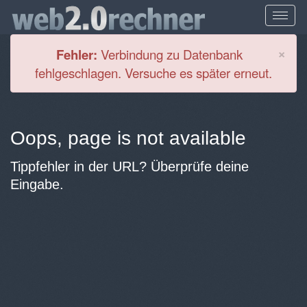
Cl
×
Fehler:
Verbindung zu Datenbank
fehlgeschlagen. Versuche es später erneut.
Oops, page is not available
Tippfehler in der URL? Überprüfe deine
Eingabe.