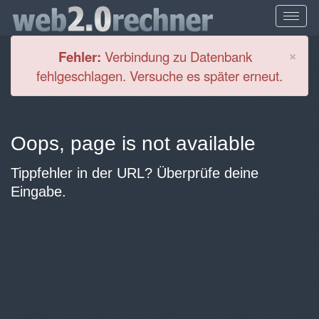
Cl
×
Fehler:
Verbindung zu Datenbank
fehlgeschlagen. Versuche es später erneut.
Oops, page is not available
Tippfehler in der URL? Überprüfe deine
Eingabe.