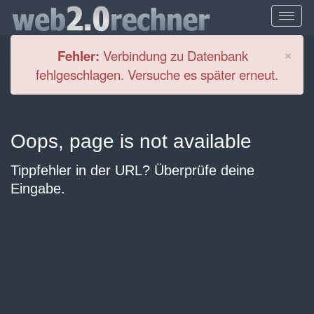
Cl
×
Fehler:
Verbindung zu Datenbank
fehlgeschlagen. Versuche es später erneut.
Oops, page is not available
Tippfehler in der URL? Überprüfe deine
Eingabe.