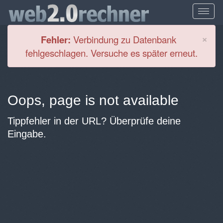
Cl
×
Fehler:
Verbindung zu Datenbank
fehlgeschlagen. Versuche es später erneut.
Oops, page is not available
Tippfehler in der URL? Überprüfe deine
Eingabe.