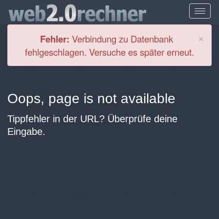
Cl
×
Fehler:
Verbindung zu Datenbank
fehlgeschlagen. Versuche es später erneut.
Oops, page is not available
Tippfehler in der URL? Überprüfe deine
Eingabe.