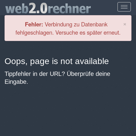
Cl
×
Fehler:
Verbindung zu Datenbank
fehlgeschlagen. Versuche es später erneut.
Oops, page is not available
Tippfehler in der URL? Überprüfe deine
Eingabe.