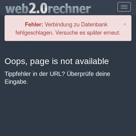
Cl
×
Fehler:
Verbindung zu Datenbank
fehlgeschlagen. Versuche es später erneut.
Oops, page is not available
Tippfehler in der URL? Überprüfe deine
Eingabe.