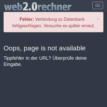
Cl
×
Fehler:
Verbindung zu Datenbank
fehlgeschlagen. Versuche es später erneut.
Oops, page is not available
Tippfehler in der URL? Überprüfe deine
Eingabe.