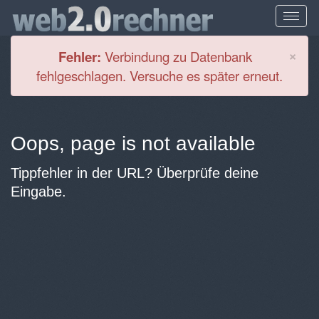
Cl
×
Fehler:
Verbindung zu Datenbank
fehlgeschlagen. Versuche es später erneut.
Oops, page is not available
Tippfehler in der URL? Überprüfe deine
Eingabe.