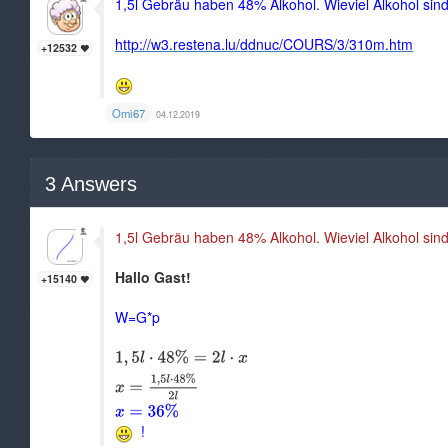
1,5l Gebräu haben 48% Alkohol. Wieviel Alkohol si
http://w3.restena.lu/ddnuc/COURS/3/310m.htm
+12532
Omi67
04.12.2019
3
Answers
1,5l Gebräu haben 48% Alkohol. Wieviel Alkohol si
Hallo Gast!
+15140
W=G*p
!