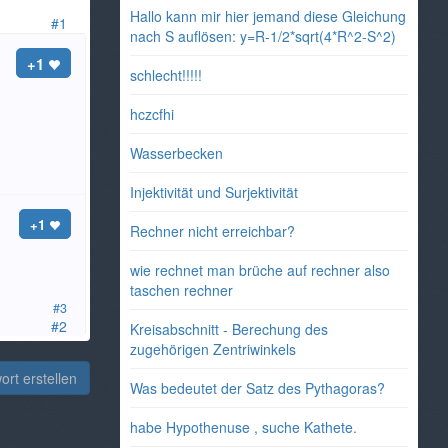
Hallo kann mir hier jemand diese Gleichung
#1
nach S auflösen: y=R-1/2*sqrt(4*R^2-S^2)
+1
schlecht!!!!!
hczcfhi
Wasserbecken
Injektivität und Surjektivität
+1
Rechner nicht erreichbar?
wie rechnet man brüche auf rechner also
taschen rechner
#3
#2
Kreisabschnitt - Berechung des
zugehörigen Zentriwinkels
rt erstellen
Was bedeutet der Satz des Pythagoras?
habe Hypothenuse , suche Kathete.