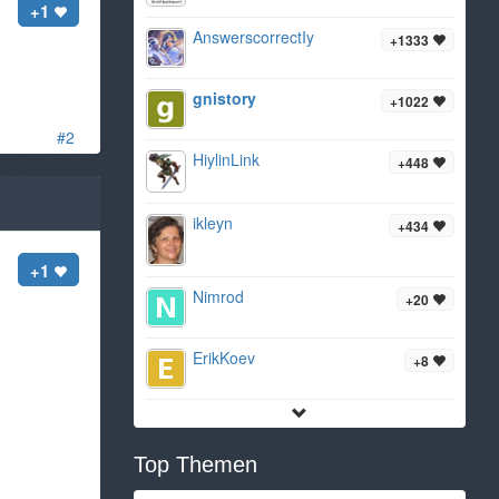
+1
AnswerscorrectIy
+1333
gnistory
+1022
#2
HiylinLink
+448
ikleyn
+434
+1
Nimrod
+20
ErikKoev
+8
Top Themen