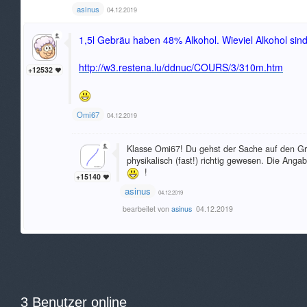
asinus
04.12.2019
1,5l Gebräu haben 48% Alkohol. Wieviel Alkohol si
http://w3.restena.lu/ddnuc/COURS/3/310m.htm
+12532
Omi67
04.12.2019
Klasse Omi67! Du gehst der Sache auf den Grun
physikalisch (fast!) richtig gewesen. Die Anga
!
+15140
asinus
04.12.2019
bearbeitet von
asinus
04.12.2019
3 Benutzer online