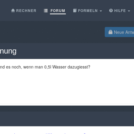
RECHNER
FORUM
FORMELN
HILFE
Neue Antwo
hnung
sind es noch, wenn man 0,5l Wasser dazugiesst?