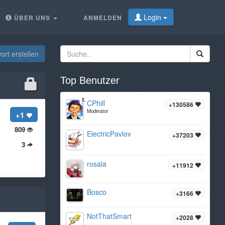
Login
ÜBER UNS
ANMELDEN
rt erstellen
Top Benutzer
CPhill
+130586
Moderator
+1
809
ElectricPavlov
+37203
3
rosala
+11912
Bosco
+3166
NotThatSmart
+2028