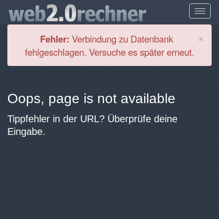
Cl
×
Fehler:
Verbindung zu Datenbank
fehlgeschlagen. Versuche es später erneut.
Oops, page is not available
Tippfehler in der URL? Überprüfe deine
Eingabe.