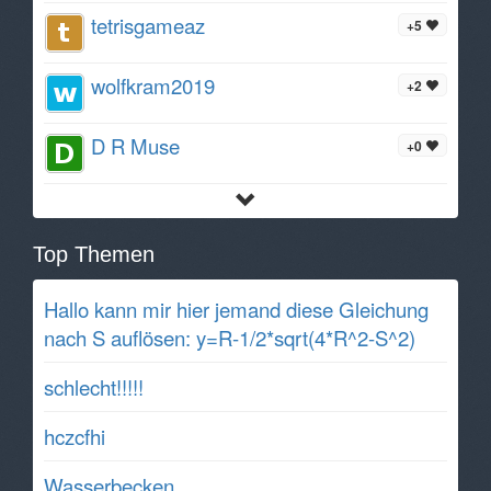
tetrisgameaz
+5
wolfkram2019
+2
D R Muse
+0
Top Themen
Hallo kann mir hier jemand diese Gleichung
nach S auflösen: y=R-1/2*sqrt(4*R^2-S^2)
schlecht!!!!!
hczcfhi
Wasserbecken