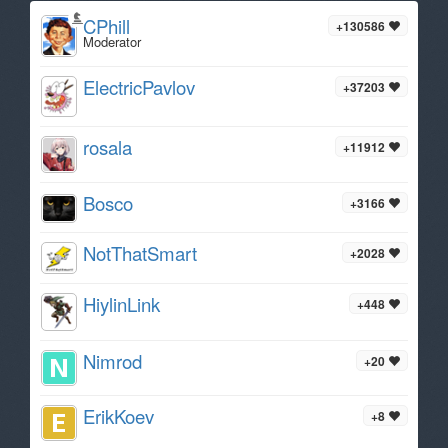
CPhill
+130586
Moderator
ElectricPavlov
+37203
rosala
+11912
Bosco
+3166
NotThatSmart
+2028
HiylinLink
+448
Nimrod
+20
ErikKoev
+8