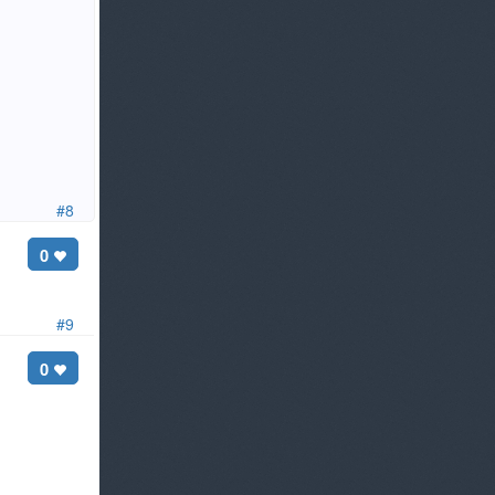
#8
0
#9
0