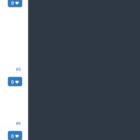
0
#5
0
#6
0