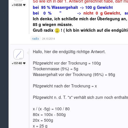
So wie ich in der 1. Antwort gerechnet habe, darf m
+14538
bei 95 % Wassergehalt -> 100 g Gewicht
bei 0 % " ->
nicht 0 g Gewicht
, s
Ich denke, ich schließe mich der Überlegung an
85 g wiegen müsste.
Gruß radix
! ( Ich bin wirklich auf die endgül
radix
24.10.2014
Hallo, hier die endgültig richtige Antwort.
Pilzgewicht vor der Trocknung = 100g
+15140
Trockenmasse (5%) = 5g
Wassergehalt vor der Trocknung (95%) = 95g
Pilzgewicht nach der Trocknung = x
Pilzgewicht n. d. T. "x" verhält sich zum noch enth
x / (x -5g) = 100 / 80
80x = 100x - 500g
20x = 500g
x = 25 g