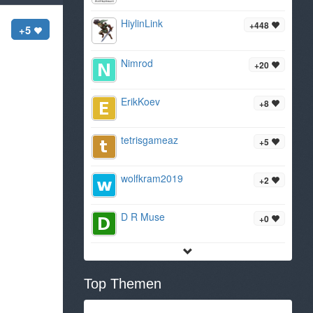
HiylinLink
+448
+5
Nimrod
+20
ErikKoev
+8
tetrisgameaz
+5
wolfkram2019
+2
D R Muse
+0
Top Themen