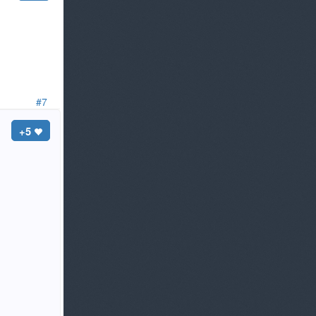
#7
+5