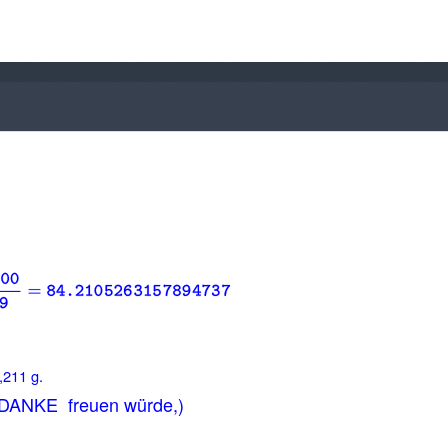
,211 g.
es DANKE freuen würde,)