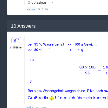
Gruß asinus :- )
asinus
24.10.2014
10
Answers
Guten Abend Anonymous,
bei 95 % Wassergehalt -> 100 g Gewicht
+14538
bei 80 % " -> x g
x =
g
Bei 80 % Wassergehalt wiegen deine Pilze noch 84
Gruß radix
! ( der sich über ein kurz
radix
23.10.2014