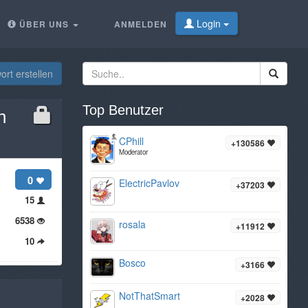
Login
ÜBER UNS
ANMELDEN
rt erstellen
Top Benutzer
n
CPhill
+130586
Moderator
0
ElectricPavlov
+37203
15
6538
rosala
+11912
10
Bosco
+3166
NotThatSmart
+2028