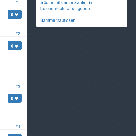
#1
Brüche mit ganze Zahlen im
Taschenrechner eingeben
0
Klammernauflösen
#2
0
#3
0
#4