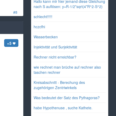
Hallo kann mir hier jemand diese Gleichung
nach S auflösen: y=R-1/2*sqrt(4*R^2-S^2)
#8
schlecht!!!!!
hczcfhi
Wasserbecken
+5
Injektivität und Surjektivität
Rechner nicht erreichbar?
wie rechnet man brüche auf rechner also
taschen rechner
Kreisabschnitt - Berechung des
zugehörigen Zentriwinkels
Was bedeutet der Satz des Pythagoras?
habe Hypothenuse , suche Kathete.