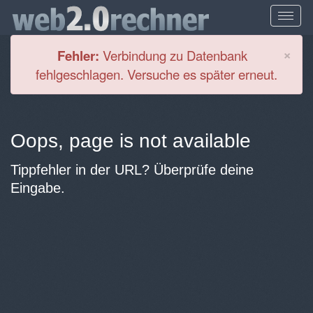
Cl
×
Fehler:
Verbindung zu Datenbank
fehlgeschlagen. Versuche es später erneut.
Oops, page is not available
Tippfehler in der URL? Überprüfe deine
Eingabe.