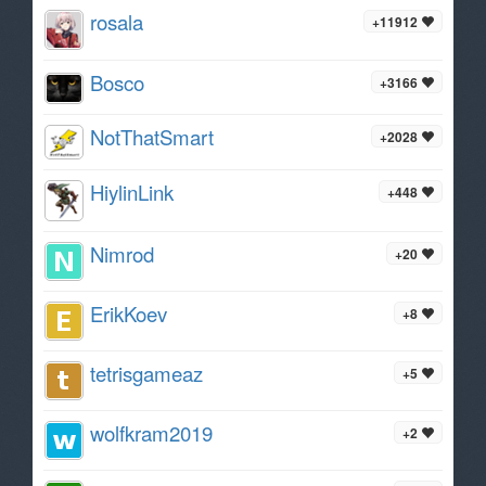
rosala
+11912
Bosco
+3166
NotThatSmart
+2028
HiylinLink
+448
Nimrod
+20
ErikKoev
+8
tetrisgameaz
+5
wolfkram2019
+2