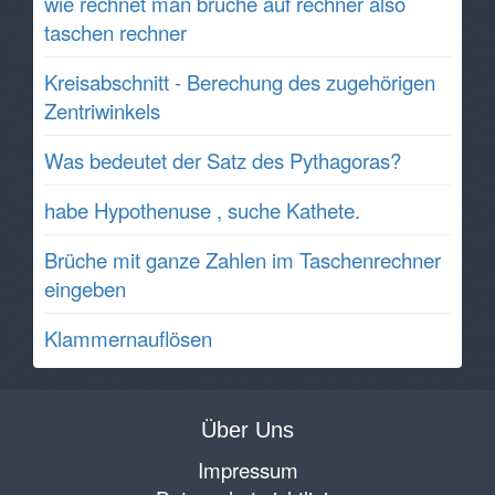
wie rechnet man brüche auf rechner also
taschen rechner
Kreisabschnitt - Berechung des zugehörigen
Zentriwinkels
Was bedeutet der Satz des Pythagoras?
habe Hypothenuse , suche Kathete.
Brüche mit ganze Zahlen im Taschenrechner
eingeben
Klammernauflösen
Über Uns
Impressum