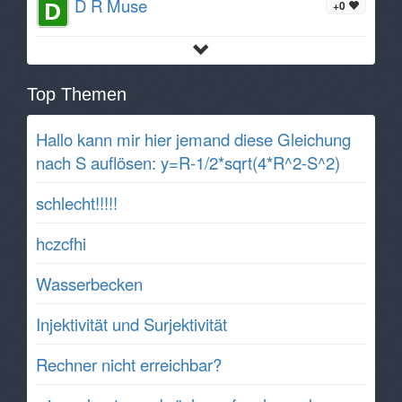
D R Muse
+0
Top Themen
Hallo kann mir hier jemand diese Gleichung
nach S auflösen: y=R-1/2*sqrt(4*R^2-S^2)
schlecht!!!!!
hczcfhi
Wasserbecken
Injektivität und Surjektivität
Rechner nicht erreichbar?