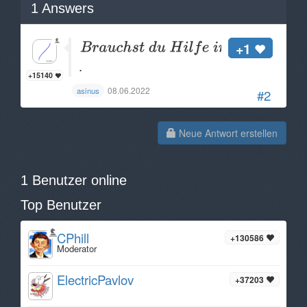
1
Answers
+1
.
+15140
08.06.2022
asinus
#2
Neue Antwort erstellen
1 Benutzer online
Top Benutzer
CPhill
+130586
Moderator
ElectricPavlov
+37203