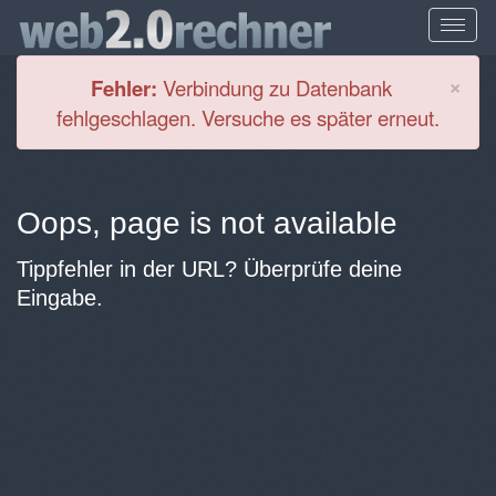
Cl
×
Fehler:
Verbindung zu Datenbank
fehlgeschlagen. Versuche es später erneut.
Oops, page is not available
Tippfehler in der URL? Überprüfe deine
Eingabe.