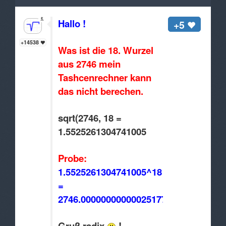
Hallo !
+5
+14538
Was ist die 18. Wurzel
aus 2746 mein
Tashcenrechner kann
das nicht berechen.
sqrt(2746, 18 =
1.5525261304741005
Probe:
1.5525261304741005^18
=
2746.0000000000002517741
Gruß radix
!