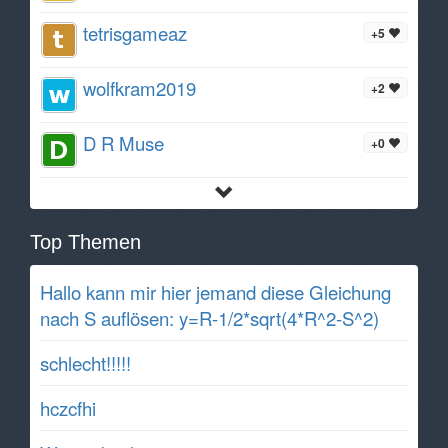
tetrisgameaz
+5
wolfkram2019
+2
D R Muse
+0
Top Themen
Hallo kann mir hier jemand diese Gleichung
nach S auflösen: y=R-1/2*sqrt(4*R^2-S^2)
schlecht!!!!!
hczcfhi