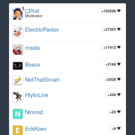
CPhill
+130586
Moderator
ElectricPavlov
+37203
rosala
+11912
Bosco
+3166
NotThatSmart
+2028
HiylinLink
+448
Nimrod
+20
ErikKoev
+8