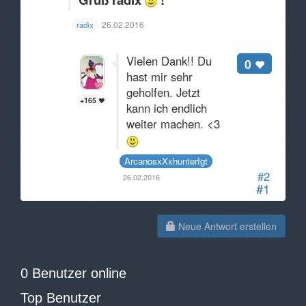
26.02.2016
radix
Vielen Dank!! Du
0
hast mir sehr
geholfen. Jetzt
+165
kann ich endlich
weiter machen. <3
ArcanosxXxhunterfgt
#2
26.02.2016
#1
Neue Antwort erstellen
0 Benutzer online
Top Benutzer