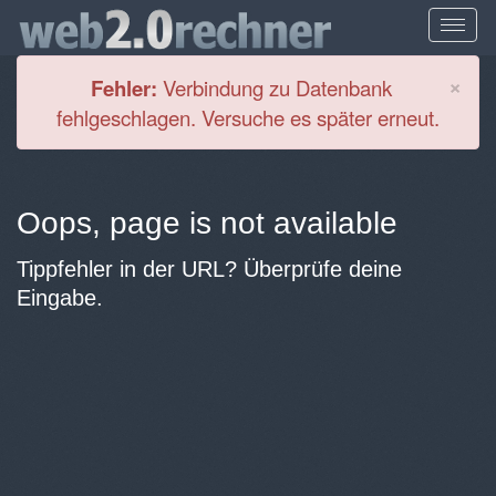
Cl
×
Fehler:
Verbindung zu Datenbank
fehlgeschlagen. Versuche es später erneut.
Oops, page is not available
Tippfehler in der URL? Überprüfe deine
Eingabe.